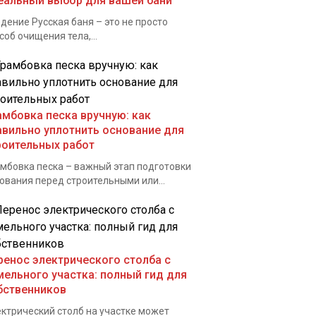
еальный выбор для вашей бани
дение Русская баня – это не просто
соб очищения тела,...
амбовка песка вручную: как
авильно уплотнить основание для
роительных работ
мбовка песка – важный этап подготовки
ования перед строительными или...
ренос электрического столба с
мельного участка: полный гид для
бственников
ктрический столб на участке может