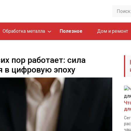
Обработка металла
Полезное
Дом и ремонт
их пор работает: сила
я в цифровую эпоху
Чт
дл
Сег
рас
чащ