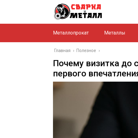
Металлопрокат
Металлы
Главная
›
Полезное
›
Почему визитка до с
первого впечатлени