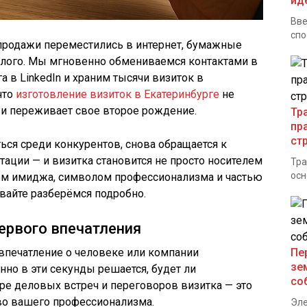
ид
Вве
спо
 продажи переместились в интернет, бумажные
лого. Мы мгновенно обмениваемся контактами в
 в LinkedIn и храним тысячи визиток в
что
изготовление визиток в Екатеринбурге
не
о и переживает свое второе рождение.
Тр
пр
ст
ься среди конкурентов, снова обращается к
ации — и визитка становится не просто носителем
Тра
осн
ом имиджа, символом профессионализма и частью
авайте разберёмся подробно.
ервого впечатления
впечатление о человеке или компании
Пе
зе
енно в эти секунды решается, будет ли
со
ре деловых встреч и переговоров визитка — это
во вашего профессионализма.
Эле