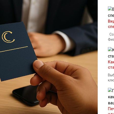
Ви
сп
Сод
Физ
Ка
ст
Выб
клю
Пе