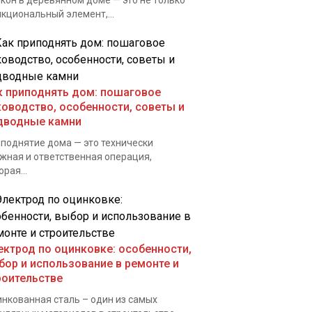
кон в деревянном доме — это не только
кциональный элемент,...
к приподнять дом: пошаговое
ководство, особенности, советы и
дводные камни
поднятие дома — это технически
жная и ответственная операция,
орая...
ектрод по оцинковке: особенности,
бор и использование в ремонте и
роительстве
нкованная сталь – один из самых