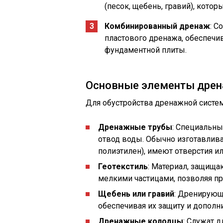
(песок, щебень, гравий), кото
Комбинированный дренаж
: С
пластового дренажа, обеспечи
фундаментной плиты.
Основные элементы дрен
Для обустройства дренажной сист
Дренажные трубы
: Специальн
отвод воды. Обычно изготавлив
полиэтилен), имеют отверстия ил
Геотекстиль
: Материал, защища
мелкими частицами, позволяя пр
Щебень или гравий
: Дренирующи
обеспечивая их защиту и допол
Дренажные колодцы
: Служат д