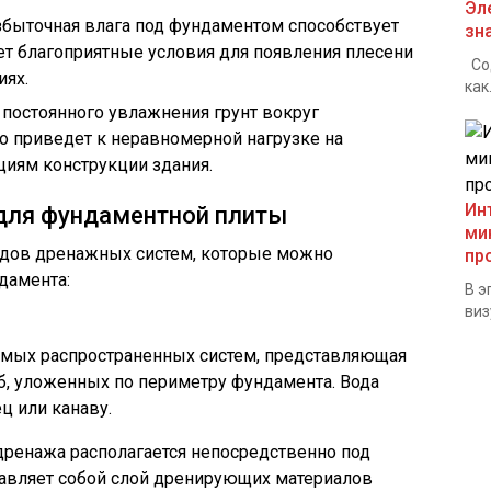
Эл
збыточная влага под фундаментом способствует
зн
ет благоприятные условия для появления плесени
Сод
иях.
как.
а постоянного увлажнения грунт вокруг
о приведет к неравномерной нагрузке на
иям конструкции здания.
Ин
для фундаментной плиты
ми
идов дренажных систем, которые можно
пр
дамента:
В э
виз
самых распространенных систем, представляющая
уб, уложенных по периметру фундамента. Вода
ц или канаву.
 дренажа располагается непосредственно под
авляет собой слой дренирующих материалов