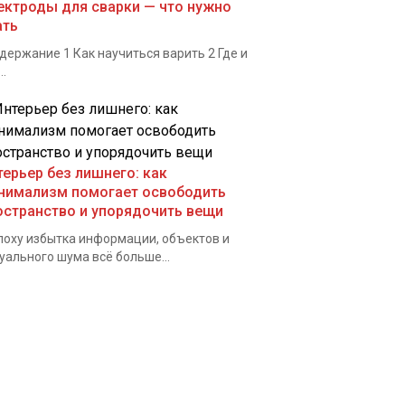
ектроды для сварки — что нужно
ать
ержание 1 Как научиться варить 2 Где и
..
терьер без лишнего: как
нимализм помогает освободить
остранство и упорядочить вещи
поху избытка информации, объектов и
уального шума всё больше...