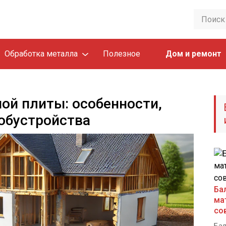
Обработка металла
Полезное
Дом и ремонт
й плиты: особенности,
 обустройства
Ба
ма
со