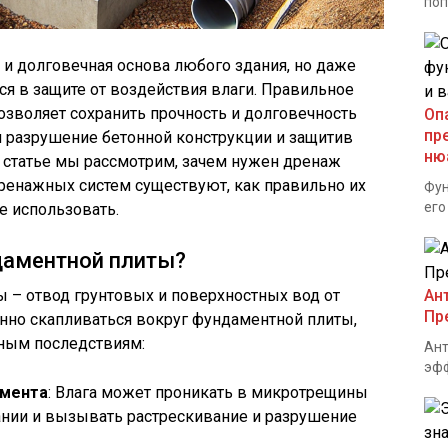
поп
 и долговечная основа любого здания, но даже
я в защите от воздействия влаги. Правильное
зволяет сохранить прочность и долговечность
Оп
пр
 разрушение бетонной конструкции и защитив
ню
ой статье мы рассмотрим, зачем нужен дренаж
ренажных систем существуют, как правильно их
Фун
его
е использовать.
даментной плиты?
 – отвод грунтовых и поверхностных вод от
Ан
Пр
янно скапливаться вокруг фундаментной плиты,
ным последствиям:
Ант
эфф
амента
: Влага может проникать в микротрещины
ании и вызывать растрескивание и разрушение