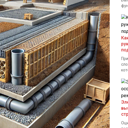
Бал
фун
Ка
ру
по
При
сло
кот
Эл
вы
ст
Оци