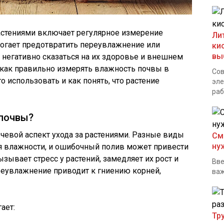
стениями включает регулярное измерение
Ли
могает предотвратить переувлажнение или
ки
вы
 негативно сказаться на их здоровье и внешнем
, как правильно измерять влажность почвы в
Сов
о использовать и как понять, что растение
эле
раб
 почвы?
евой аспект ухода за растениями. Разные виды
См
ну
ня влажности, и ошибочный полив может привести
ызывает стресс у растений, замедляет их рост и
Вве
реувлажнение приводит к гниению корней,
важ
ает:
Тр