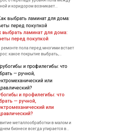
рос о перепаде уровня пола между
ной и коридором возникает...
к выбрать ламинат для дома:
веты перед покупкой
 ремонте пола перед многими встает
рос: какое покрытие выбрать,...
убогибы и профилегибы: что
брать — ручной,
ектромеханический или
дравлический?
витие металлообработки в малом и
днем бизнесе всегда упирается в...