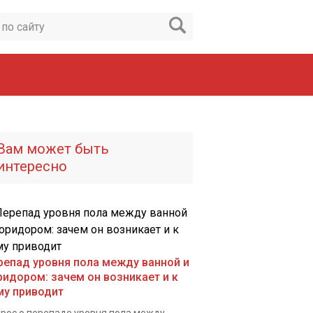
Вам может быть
интересно
репад уровня пола между ванной и
ридором: зачем он возникает и к
му приводит