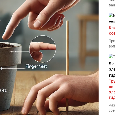
Воп
ван
Ка
со
При
воп
Тр
вы
эл
ги
Раз
сре