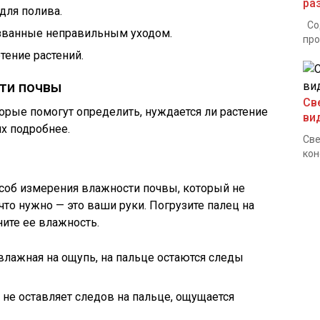
ра
для полива.
Сод
званные неправильным уходом.
про
тение растений.
ти почвы
Св
орые помогут определить, нуждается ли растение
ви
х подробнее.
Све
кон
особ измерения влажности почвы, который не
 что нужно — это ваши руки. Погрузите палец на
ните ее влажность.
влажная на ощупь, на пальце остаются следы
 не оставляет следов на пальце, ощущается