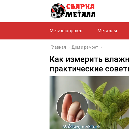
Металлопрокат
Металлы
Главная
›
Дом и ремонт
›
Как измерить влажн
практические совет