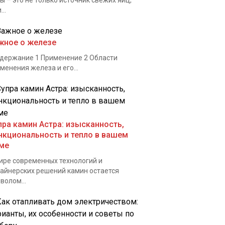
ы – это не только источник свежих яиц,
...
жное о железе
ержание 1 Применение 2 Области
менения железа и его...
пра камин Астра: изысканность,
нкциональность и тепло в вашем
ме
ире современных технологий и
айнерских решений камин остается
волом...