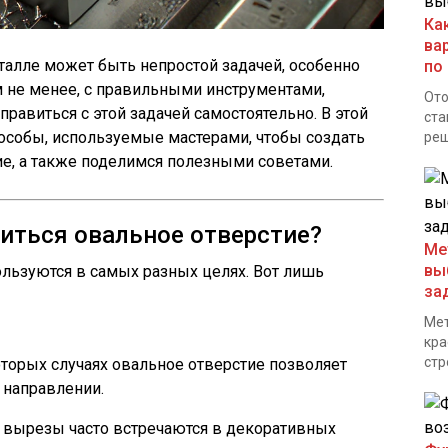
Ка
ва
талле может быть непростой задачей, особенно
по
ем не менее, с правильными инструментами,
Ото
равиться с этой задачей самостоятельно. В этой
ста
особы, используемые мастерами, чтобы создать
реш
е, а также поделимся полезными советами.
иться овальное отверстие?
Ме
вы
льзуются в самых разных целях. Вот лишь
за
Мет
кра
стр
торых случаях овальное отверстие позволяет
 направлении.
вырезы часто встречаются в декоративных