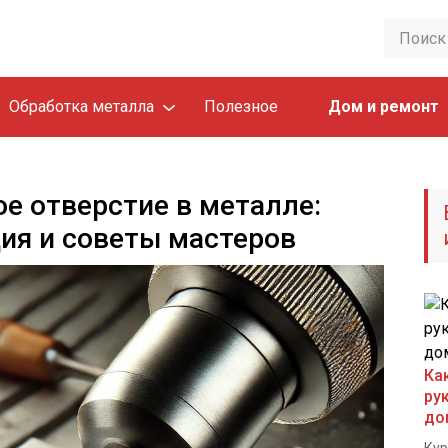
Обработка металла
Полезное
Дом и ремонт
ое отверстие в металле:
ия и советы мастеров
Ка
ру
до