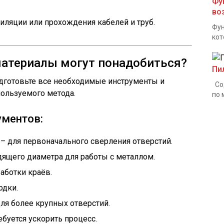
Фу
во
иляции или прохождения кабелей и труб.
Фун
кот
материалы могут понадобиться?
Пи
одготовьте все необходимые инструменты и
Сод
пользуемого метода.
по 
ументов:
– для первоначального сверления отверстий.
дящего диаметра для работы с металлом.
аботки краёв.
одки.
ля более крупных отверстий.
ебуется ускорить процесс.