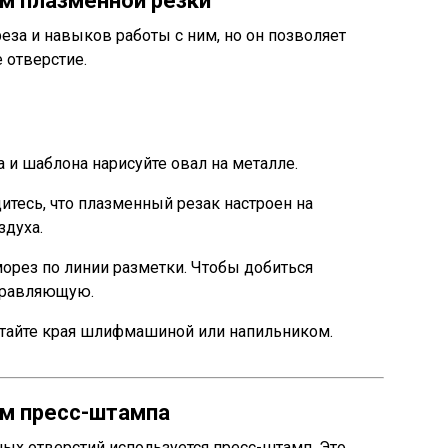
м плазменной резки
еза и навыков работы с ним, но он позволяет
 отверстие.
и шаблона нарисуйте овал на металле.
итесь, что плазменный резак настроен на
здуха.
орез по линии разметки. Чтобы добиться
аправляющую.
тайте края шлифмашиной или напильником.
ем пресс-штампа
ых отверстий используется пресс-штамп. Это