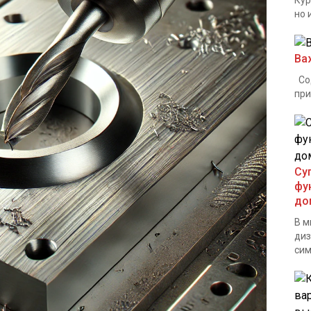
Кур
но и
Ва
Сод
при
Су
фу
до
В м
диз
сим