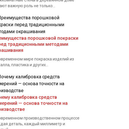
комнатные стены в деревянном доме
ают важную роль не только...
еимущества порошковой покраски
ред традиционными методами
рашивания
овременном мире покраска изделий из
алла, пластика и других...
чему калибровка средств
мерений — основа точности на
оизводстве
овременном производственном процессе
дая деталь, каждый миллиметр и