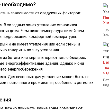
е необходимо?
ать в зависимости от следующих факторов:
Пл
Ха
а.
В холодных зонах утепление становится
Сод
тва дома. Чем ниже температура зимой, тем
Хам
на поддержание комфортной температуры.
рый и не имеет утепления или если стены и
но говорит в пользу утепления.
 из бетона или кирпича теряют тепло быстрее,
Бе
е энергоэффективные здания. Однако и они
те
шего энергосбережения.
от
ома.
Для сезонных дач утепление может быть не
Бет
мов постоянного проживания, особенно в регионах
над
ения
, важно понимать, какие зоны дома теряют