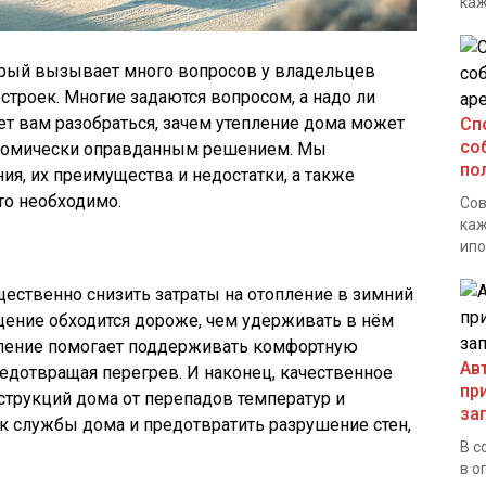
каж
торый вызывает много вопросов у владельцев
строек. Многие задаются вопросом, а надо ли
ет вам разобраться, зачем утепление дома может
Сп
со
ономически оправданным решением. Мы
по
я, их преимущества и недостатки, а также
то необходимо.
Сов
каж
ипо
?
щественно снизить затраты на отопление в зимний
щение обходится дороже, чем удерживать в нём
епление помогает поддерживать комфортную
Ав
едотвращая перегрев. И наконец, качественное
пр
струкций дома от перепадов температур и
за
ок службы дома и предотвратить разрушение стен,
В с
в о