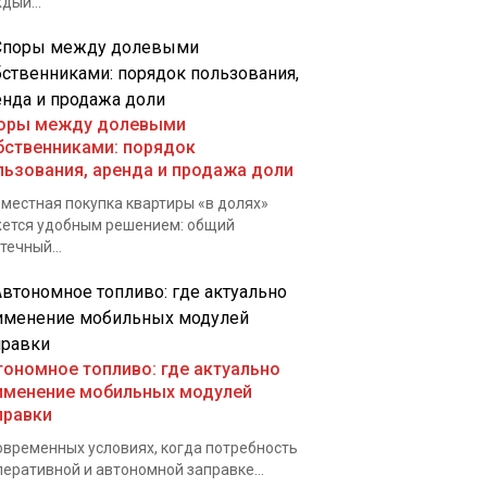
дый...
оры между долевыми
бственниками: порядок
льзования, аренда и продажа доли
местная покупка квартиры «в долях»
ется удобным решением: общий
течный...
тономное топливо: где актуально
именение мобильных модулей
правки
овременных условиях, когда потребность
перативной и автономной заправке...