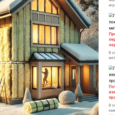
Меж
игр
Пр
пе
ок
В с
мет
По
из
пр
В с
каж