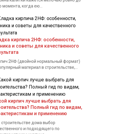
ина калитки кажется мелочью ровно до
о момента, когда ею...
адка кирпича 2НФ: особенности,
хника и советы для качественного
зультата
пич 2НФ (двойной нормальный формат)
опулярный материал в строительстве,...
кой кирпич лучше выбрать для
роительства? Полный гид по видам,
рактеристикам и применению
 строительстве дома выбор
ественного и подходящего по