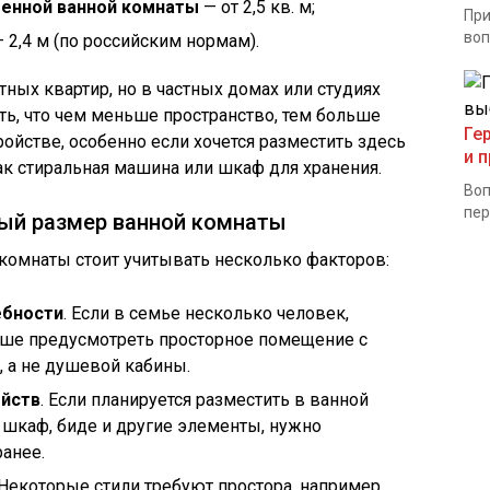
енной ванной комнаты
— от 2,5 кв. м;
При
воп
 2,4 м (по российским нормам).
ных квартир, но в частных домах или студиях
ь, что чем меньше пространство, тем больше
Ге
ройстве, особенно если хочется разместить здесь
и 
к стиральная машина или шкаф для хранения.
Воп
пер
ный размер ванной комнаты
комнаты стоит учитывать несколько факторов:
ебности
. Если в семье несколько человек,
чше предусмотреть просторное помещение с
 а не душевой кабины.
ойств
. Если планируется разместить в ванной
шкаф, биде и другие элементы, нужно
ранее.
 Некоторые стили требуют простора, например,