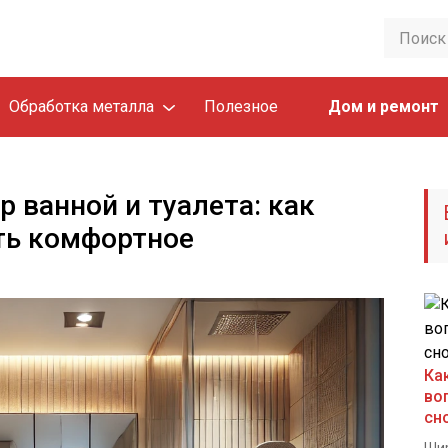
Обработка металла
Полезное
Дом и ремонт
 ванной и туалета: как
ть комфортное
Ка
во
сн