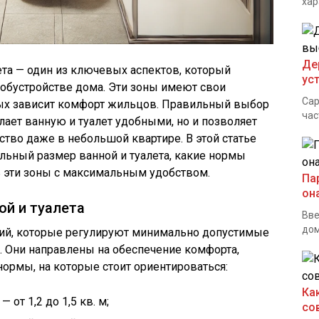
хар
Де
та — один из ключевых аспектов, который
ус
 обустройстве дома. Эти зоны имеют свои
Сар
орых зависит комфорт жильцов. Правильный выбор
час
лает ванную и туалет удобными, но и позволяет
тво даже в небольшой квартире. В этой статье
льный размер ванной и туалета, какие нормы
ть эти зоны с максимальным удобством.
Па
он
ой и туалета
Вве
дом
ий, которые регулируют минимально допустимые
. Они направлены на обеспечение комфорта,
нормы, на которые стоит ориентироваться:
Ка
— от 1,2 до 1,5 кв. м;
со