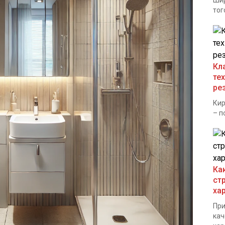
Шир
тог
Кл
те
ре
Кир
– п
Ка
ст
ха
При
кач