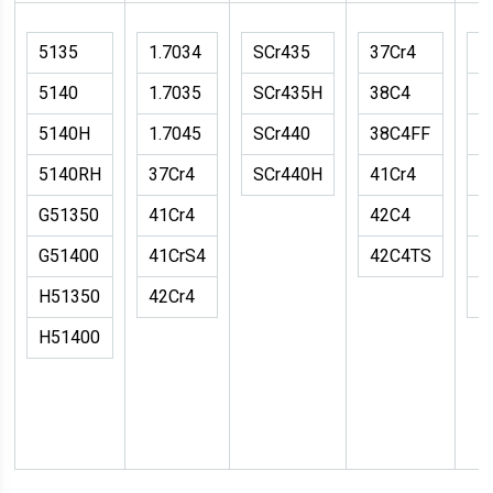
5135
1.7034
SCr435
37Cr4
3
5140
1.7035
SCr435H
38C4
4
5140H
1.7045
SCr440
38C4FF
5
5140RH
37Cr4
SCr440H
41Cr4
5
G51350
41Cr4
42C4
5
G51400
41CrS4
42C4TS
5
H51350
42Cr4
5
H51400