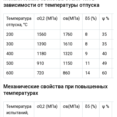
зависимости от температуры отпуска
Температура
σ0,2 (МПа)
σв(МПа)
δ5 (%)
ψ %
отпуска, °С
/
200
1560
1760
8
35
300
1390
1610
8
35
400
1180
1320
9
40
500
910
1150
11
49
600
720
860
14
60
Механические свойства при повышенных
температурах
Температура
σ0,2 (МПа)
σв(МПа)
δ5 (%)
ψ %
испытаний,
/