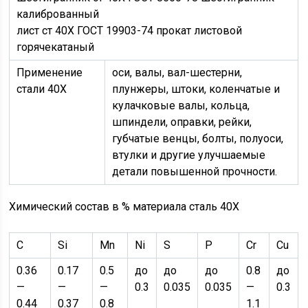
калиброванный
лист ст 40Х ГОСТ 19903-74 прокат листовой
горячекатаный
Применение
оси, валы, вал-шестерни,
стали 40Х
плунжеры, штоки, коленчатые и
кулачковые валы, кольца,
шпиндели, оправки, рейки,
губчатые венцы, болты, полуоси,
втулки и другие улучшаемые
детали повышенной прочности.
Химический состав в % материала сталь 40Х
C
Si
Mn
Ni
S
P
Cr
Cu
0.36
0.17
0.5
до
до
до
0.8
до
—
—
—
0.3
0.035
0.035
—
0.3
0.44
0.37
0.8
1.1