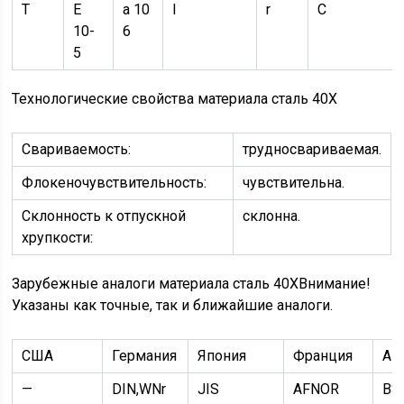
T
E
a 10
l
r
C
10-
6
5
Технологические свойства материала сталь 40Х
Свариваемость:
трудносвариваемая.
Флокеночувствительность:
чувствительна.
Склонность к отпускной
склонна.
хрупкости:
Зарубежные аналоги материала сталь 40ХВнимание!
Указаны как точные, так и ближайшие аналоги.
США
Германия
Япония
Франция
Ан
—
DIN,WNr
JIS
AFNOR
BS