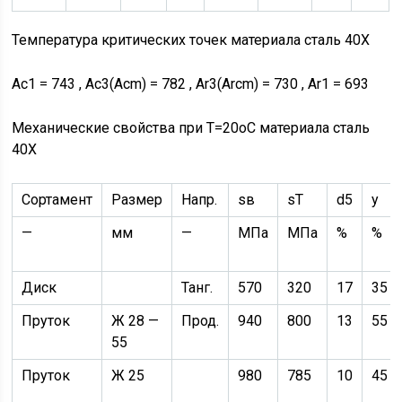
Температура критических точек материала сталь 40Х
Ac1 = 743 , Ac3(Acm) = 782 , Ar3(Arcm) = 730 , Ar1 = 693
Механические свойства при Т=20oС материала сталь
40Х
Сортамент
Размер
Напр.
sв
sT
d5
y
—
мм
—
МПа
МПа
%
%
Диск
Танг.
570
320
17
35
Пруток
Ж 28 —
Прод.
940
800
13
55
55
Пруток
Ж 25
980
785
10
45