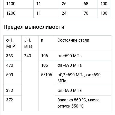
1100
11
26
68
100
1200
11
24
70
100
Предел выносливости
σ-1,
J-1,
n
Состояние стали
МПА
мПа
363
240
106
σв=690 МПа
470
106
σв=690 МПа
509
5*106
σ0,2=690 МПа, σв=690
МПа
333
σв=690 МПа
372
Закалка 860 °С, масло,
отпуск 550 °С