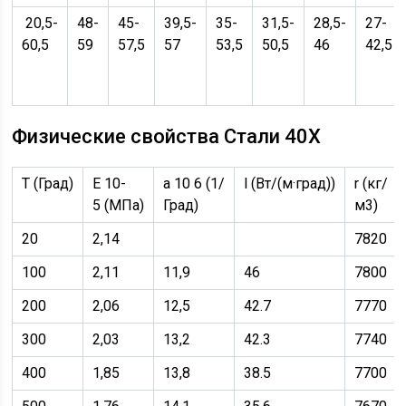
20,5-
48-
45-
39,5-
35-
31,5-
28,5-
27-
60,5
59
57,5
57
53,5
50,5
46
42,5
Физические свойства Стали 40Х
T (Град)
E 10-
a 10 6 (1/
l (Вт/(м·град))
r (кг/
5 (МПа)
Град)
м3)
20
2,14
7820
100
2,11
11,9
46
7800
200
2,06
12,5
42.7
7770
300
2,03
13,2
42.3
7740
400
1,85
13,8
38.5
7700