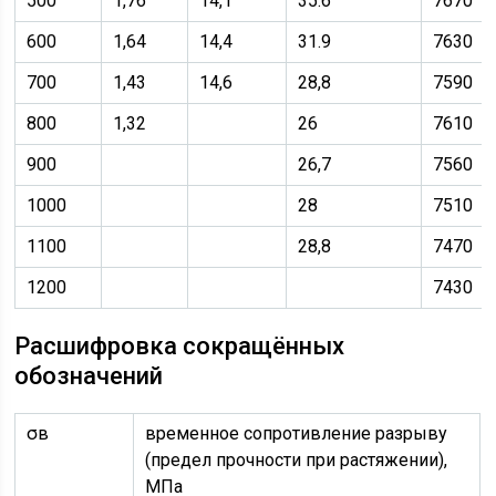
500
1,76
14,1
35.6
7670
600
1,64
14,4
31.9
7630
700
1,43
14,6
28,8
7590
800
1,32
26
7610
900
26,7
7560
1000
28
7510
1100
28,8
7470
1200
7430
Расшифровка сокращённых
обозначений
σв
временное сопротивление разрыву
(предел прочности при растяжении),
МПа