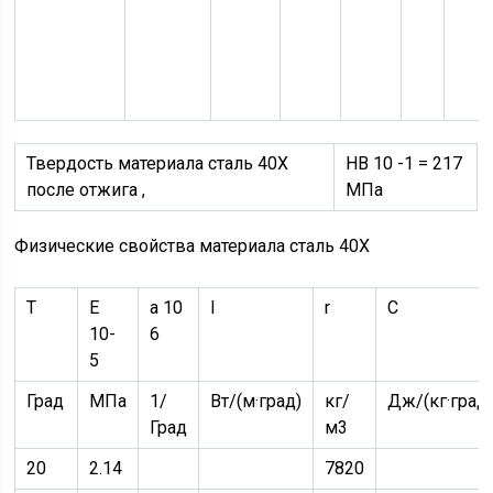
Твердость материала сталь 40Х
HB 10 -1 = 217
после отжига ,
МПа
Физические свойства материала сталь 40Х
T
E
a 10
l
r
C
10-
6
5
Град
МПа
1/
Вт/(м·град)
кг/
Дж/(кг·град
Град
м3
20
2.14
7820