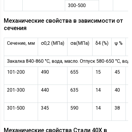
300-500
Механические свойства в зависимости от
сечения
Сечение, мм
σ0,2 (МПа)
σв(МПа)
δ4 (%)
ψ %
K
/
Закалка 840-860 °С, вода, масло. Отпуск 580-650 °С, вода
101-200
490
655
15
45
5
201-300
440
635
14
40
5
301-500
345
590
14
38
4
Механические свойства Стали 40Х в