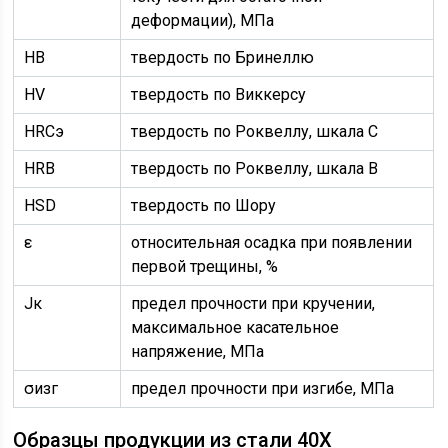
деформации), МПа
HB
твердость по Бринеллю
HV
твердость по Виккерсу
HRCэ
твердость по Роквеллу, шкала С
HRB
твердость по Роквеллу, шкала В
HSD
твердость по Шору
ε
относительная осадка при появлении
первой трещины, %
Jк
предел прочности при кручении,
максимальное касательное
напряжение, МПа
σизг
предел прочности при изгибе, МПа
Образцы продукции из стали 40Х