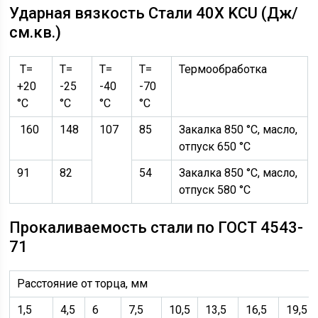
Ударная вязкость Стали 40Х KCU (Дж/
см.кв.)
Т=
Т=
Т=
Т=
Термообработка
+20
-25
-40
-70
°С
°С
°С
°С
160
148
107
85
Закалка 850 °С, масло,
отпуск 650 °С
91
82
54
Закалка 850 °С, масло,
отпуск 580 °С
Прокаливаемость стали по ГОСТ 4543-
71
Расстояние от торца, мм
1,5
4,5
6
7,5
10,5
13,5
16,5
19,5