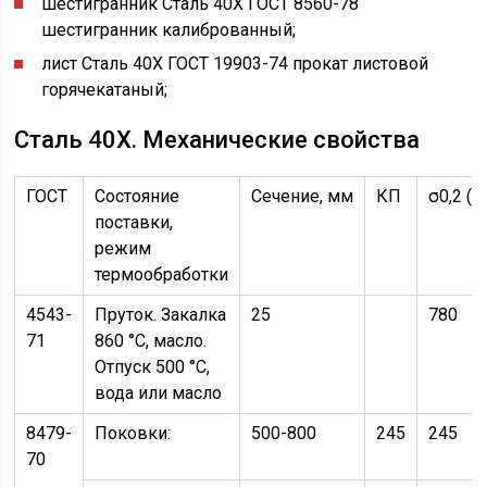
шестигранник Сталь 40Х ГОСТ 8560-78
шестигранник калиброванный;
лист Сталь 40Х ГОСТ 19903-74 прокат листовой
горячекатаный;
Сталь 40Х. Механические свойства
ГОСТ
Состояние
Сечение, мм
КП
σ0,2 (
поставки,
режим
термообработки
4543-
Пруток. Закалка
25
780
71
860 °С, масло.
Отпуск 500 °С,
вода или масло
8479-
Поковки:
500-800
245
245
70