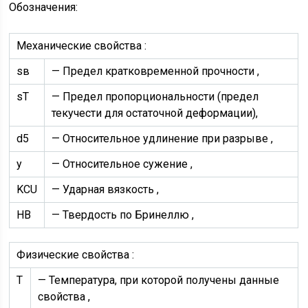
Обозначения:
Механические свойства :
sв
— Предел кратковременной прочности ,
sT
— Предел пропорциональности (предел
текучести для остаточной деформации),
d5
— Относительное удлинение при разрыве ,
y
— Относительное сужение ,
KCU
— Ударная вязкость ,
HB
— Твердость по Бринеллю ,
Физические свойства :
T
— Температура, при которой получены данные
свойства ,