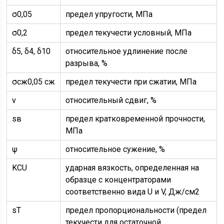
σ0,05
предел упругости, МПа
σ0,2
предел текучести условный, МПа
δ5, δ4, δ10
относительное удлинение после
разрыва, %
σсж0,05 сж
предел текучести при сжатии, МПа
ν
относительный сдвиг, %
sв
предел кратковременной прочности,
МПа
ψ
относительное сужение, %
KCU
ударная вязкость, определенная на
образце с концентраторами
соответственно вида U и V, Дж/см2
sT
предел пропорциональности (предел
текучести для остаточной