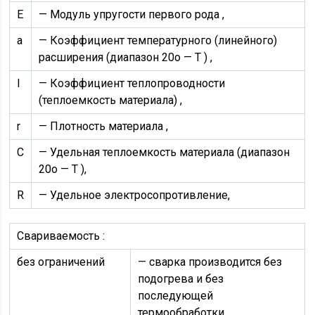
E
— Модуль упругости первого рода ,
a
— Коэффициент температурного (линейного)
расширения (диапазон 20o — T ) ,
l
— Коэффициент теплопроводности
(теплоемкость материала) ,
r
— Плотность материала ,
C
— Удельная теплоемкость материала (диапазон
20o — T ),
R
— Удельное электросопротивление,
Свариваемость :
без ограничений
— сварка производится без
подогрева и без
последующей
термообработки