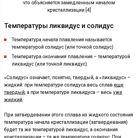
что объясняется замедленным началом
кристаллизации [4]
Температуры ликвидус и солидус
Температура
начала
плавления называется
температурой солидус (или точкой солидус)
Температура
окончания
плавления – температурой
ликвидус (или точкой ликвидус).
«Солидус» означает, понятно, твердый, а «ликвидус» –
жидкий: при температуре солидуса весь сплав
еще
твердый
, а при температуре ликвидуса – весь
уже
жидкий
.
При затвердевании этого сплава из жидкого состояния
температура начала кристаллизации (затвердевания)
будет та же температурой ликвидус, а окончания
кристаллизации – та же температура солидус. При