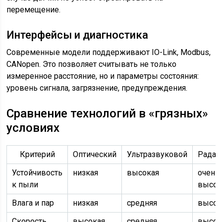
перемещение.
Интерфейсы и диагностика
Современные модели поддерживают IO-Link, Modbus,
CANopen. Это позволяет считывать не только
измеренное расстояние, но и параметры состояния:
уровень сигнала, загрязнение, предупреждения.
Сравнение технологий в «грязных»
условиях
Критерий
Оптический
Ультразвуковой
Радар
Устойчивость
низкая
высокая
очень
к пыли
высок
Влага и пар
низкая
средняя
высок
Скорость
высокая
средняя
высок