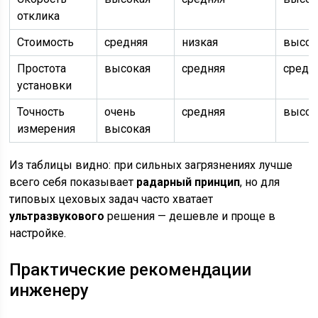
отклика
Стоимость
средняя
низкая
высок
Простота
высокая
средняя
средн
установки
Точность
очень
средняя
высок
измерения
высокая
Из таблицы видно: при сильных загрязнениях лучше
всего себя показывает
радарный принцип
, но для
типовых цеховых задач часто хватает
ультразвукового
решения — дешевле и проще в
настройке.
Практические рекомендации
инженеру