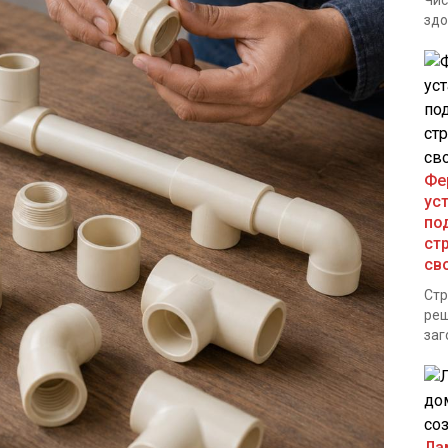
Чис
здо
Фе
ус
по
ст
св
Стр
реш
заг
Ла