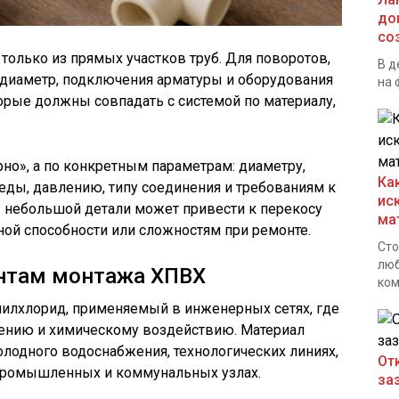
до
со
только из прямых участков труб. Для поворотов,
В д
 диаметр, подключения арматуры и оборудования
на 
орые должны совпадать с системой по материалу,
но», а по конкретным параметрам: диаметру,
Ка
реды, давлению, типу соединения и требованиям к
ис
небольшой детали может привести к перекосу
ма
ной способности или сложностям при ремонте.
Сто
люб
ентам монтажа ХПВХ
ком
илхлорид, применяемый в инженерных сетях, где
влению и химическому воздействию. Материал
олодного водоснабжения, технологических линиях,
От
промышленных и коммунальных узлах.
за