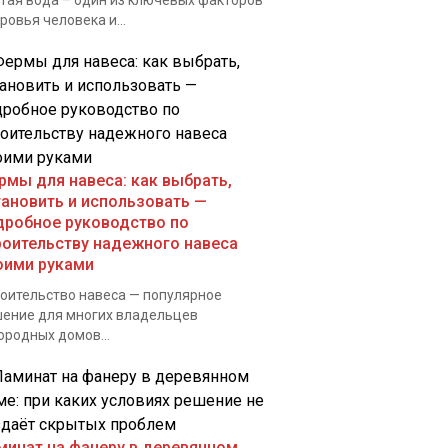
тая вода – один из ключевых факторов
ровья человека и...
рмы для навеса: как выбрать,
тановить и использовать —
дробное руководство по
роительству надежного навеса
оими руками
оительство навеса — популярное
ение для многих владельцев
ородных домов...
минат на фанеру в деревянном